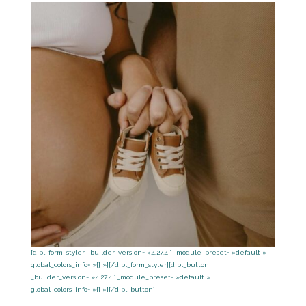
[dipl_form_styler _builder_version= »4.27.4″ _module_preset= »default »
global_colors_info= »{} »][/dipl_form_styler][dipl_button
_builder_version= »4.27.4″ _module_preset= »default »
global_colors_info= »{} »][/dipl_button]