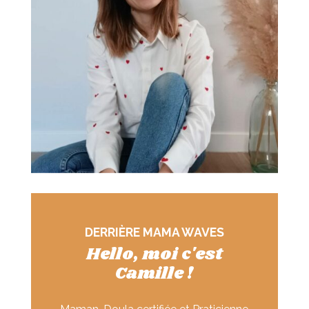
DERRI
È
RE MAMA WAVES
Hello, moi c'est
Camille !